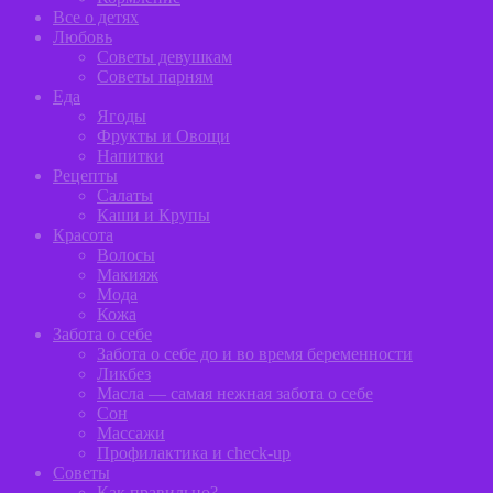
Все о детях
Любовь
Советы девушкам
Советы парням
Еда
Ягоды
Фрукты и Овощи
Напитки
Рецепты
Салаты
Каши и Крупы
Красота
Волосы
Макияж
Мода
Кожа
Забота о себе
Забота о себе до и во время беременности
Ликбез
Масла — самая нежная забота о себе
Сон
Массажи
Профилактика и сheck-up
Советы
Как правильно?