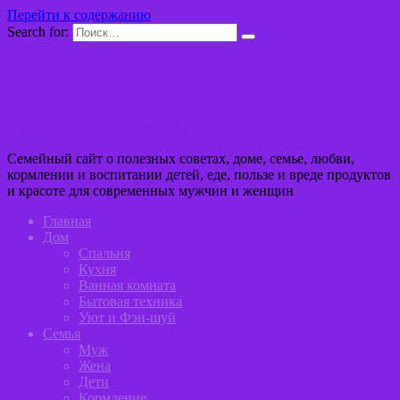
Перейти к содержанию
Search for:
Семейный портал Мир Добра
Семейный сайт о полезных советах, доме, семье, любви,
кормлении и воспитании детей, еде, пользе и вреде продуктов
и красоте для современных мужчин и женщин
Главная
Дом
Спальня
Кухня
Ванная комната
Бытовая техника
Уют и Фэн-шуй
Семья
Муж
Жена
Дети
Кормление