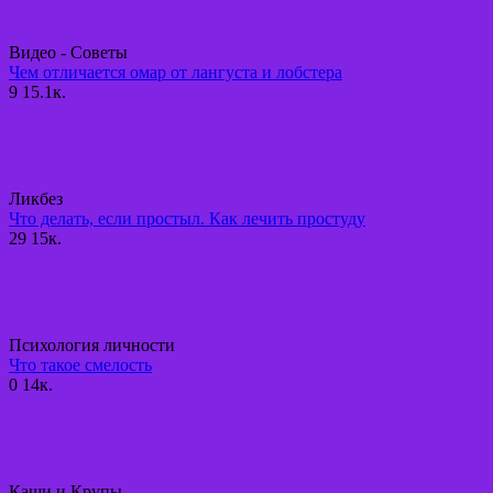
Видео - Советы
Чем отличается омар от лангуста и лобстера
9
15.1к.
Ликбез
Что делать, если простыл. Как лечить простуду
29
15к.
Психология личности
Что такое смелость
0
14к.
Каши и Крупы