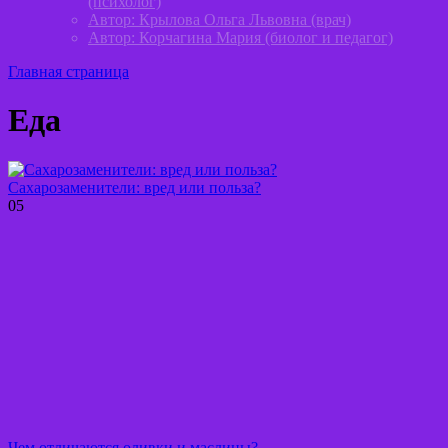
(психолог)
Автор: Крылова Ольга Львовна (врач)
Автор: Корчагина Мария (биолог и педагог)
Главная страница
Еда
Сахарозаменители: вред или польза?
0
5
Чем отличаются оливки и маслины?