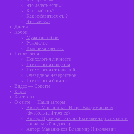
Что делать если..?
Как выбрать?
Как избавиться от..?
Что такое..?
Диеты
Хобби
Мужские хобби
Рукоделие
Вышивка крестом
Психология
Психология личности
Психология общения
Психология отношений
Очевидное-невероятное
Психология богатства
Видео — Советы
Карта
Контакты
О сайте — Наши авторы
Автор: Мананников Игорь Владимирович
(футбольный тренер)
Автор: Пушкова Татьяна Евгеньевна (психолог и
социальный педагог)
Автор: Мананников Владимир Николаевич