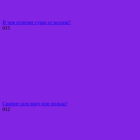
В чем отличие суши от роллов?
0
15
Свиное сало вред или польза?
0
12