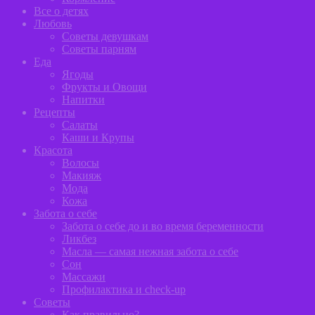
Все о детях
Любовь
Советы девушкам
Советы парням
Еда
Ягоды
Фрукты и Овощи
Напитки
Рецепты
Салаты
Каши и Крупы
Красота
Волосы
Макияж
Мода
Кожа
Забота о себе
Забота о себе до и во время беременности
Ликбез
Масла — самая нежная забота о себе
Сон
Массажи
Профилактика и сheck-up
Советы
Как правильно?