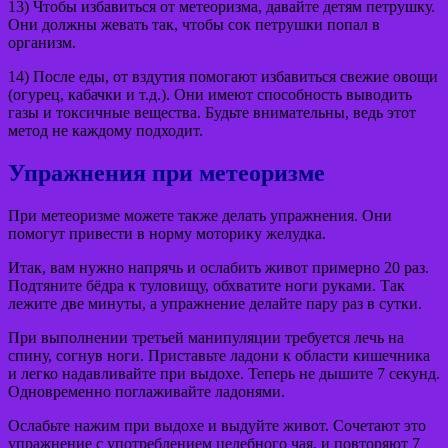
13) Чтобы избавиться от метеоризма, давайте детям петрушку.
Они должны жевать так, чтобы сок петрушки попал в
организм.
14) После еды, от вздутия помогают избавиться свежие овощи
(огурец, кабачки и т.д.). Они имеют способность выводить
газы и токсичные вещества. Будьте внимательны, ведь этот
метод не каждому подходит.
Упражнения при метеоризме
При метеоризме можете также делать упражнения. Они
помогут привести в норму моторику желудка.
Итак, вам нужно напрячь и ослабить живот примерно 20 раз.
Подтяните бёдра к туловищу, обхватите ноги руками. Так
лежите две минуты, а упражнение делайте пару раз в сутки.
При выполнении третьей манипуляции требуется лечь на
спину, согнув ноги. Приставьте ладони к области кишечника
и легко надавливайте при выдохе. Теперь не дышите 7 секунд.
Одновременно поглаживайте ладонями.
Ослабьте нажим при выдохе и выдуйте живот. Сочетают это
упражнение с употреблением целебного чая, и повторяют 7