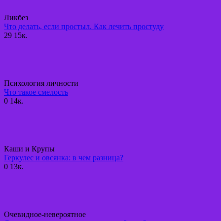
Ликбез
Что делать, если простыл. Как лечить простуду
29
15к.
Психология личности
Что такое смелость
0
14к.
Каши и Крупы
Геркулес и овсянка: в чем разница?
0
13к.
Очевидное-невероятное