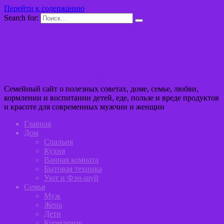
Перейти к содержанию
Search for:
Семейный портал Мир Добра
Семейный сайт о полезных советах, доме, семье, любви,
кормлении и воспитании детей, еде, пользе и вреде продуктов
и красоте для современных мужчин и женщин
Главная
Дом
Спальня
Кухня
Ванная комната
Бытовая техника
Уют и Фэн-шуй
Семья
Муж
Жена
Дети
Кормление