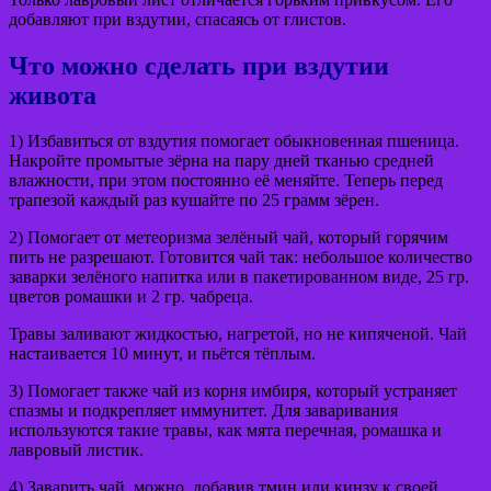
добавляют при вздутии, спасаясь от глистов.
Что можно сделать при вздутии
живота
1) Избавиться от вздутия помогает обыкновенная пшеница.
Накройте промытые зёрна на пару дней тканью средней
влажности, при этом постоянно её меняйте. Теперь перед
трапезой каждый раз кушайте по 25 грамм зёрен.
2) Помогает от метеоризма зелёный чай, который горячим
пить не разрешают. Готовится чай так: небольшое количество
заварки зелёного напитка или в пакетированном виде, 25 гр.
цветов ромашки и 2 гр. чабреца.
Травы заливают жидкостью, нагретой, но не кипяченой. Чай
настаивается 10 минут, и пьётся тёплым.
3) Помогает также чай из корня имбиря, который устраняет
спазмы и подкрепляет иммунитет. Для заваривания
используются такие травы, как мята перечная, ромашка и
лавровый листик.
4) Заварить чай, можно, добавив тмин или кинзу к своей