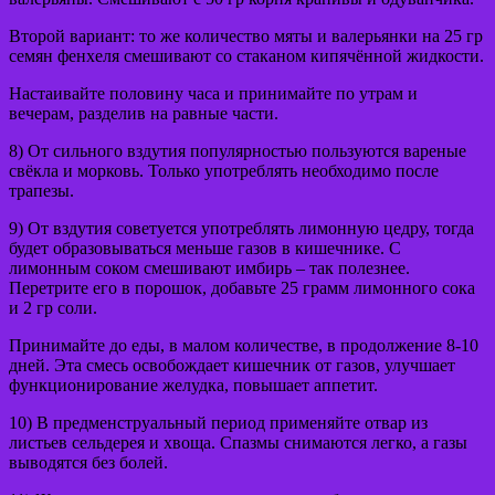
Второй вариант: то же количество мяты и валерьянки на 25 гр
семян фенхеля смешивают со стаканом кипячённой жидкости.
Настаивайте половину часа и принимайте по утрам и
вечерам, разделив на равные части.
8) От сильного вздутия популярностью пользуются вареные
свёкла и морковь. Только употреблять необходимо после
трапезы.
9) От вздутия советуется употреблять лимонную цедру, тогда
будет образовываться меньше газов в кишечнике. С
лимонным соком смешивают имбирь – так полезнее.
Перетрите его в порошок, добавьте 25 грамм лимонного сока
и 2 гр соли.
Принимайте до еды, в малом количестве, в продолжение 8-10
дней. Эта смесь освобождает кишечник от газов, улучшает
функционирование желудка, повышает аппетит.
10) В предменструальный период применяйте отвар из
листьев сельдерея и хвоща. Спазмы снимаются легко, а газы
выводятся без болей.