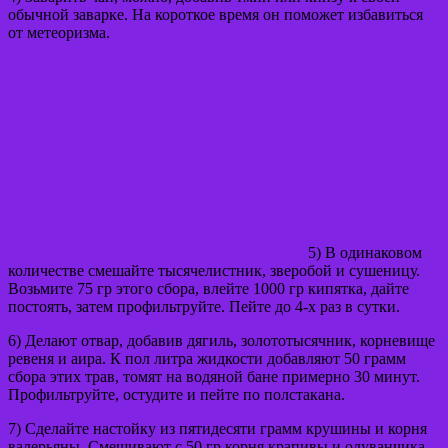
обычной заварке. На короткое время он поможет избавиться
от метеоризма.
5) В одинаковом
количестве смешайте тысячелистник, зверобой и сушеницу.
Возьмите 75 гр этого сбора, влейте 1000 гр кипятка, дайте
постоять, затем профильтруйте. Пейте до 4-х раз в сутки.
6) Делают отвар, добавив дягиль, золототысячник, корневище
ревеня и аира. К пол литра жидкости добавляют 50 грамм
сбора этих трав, томят на водяной бане примерно 30 минут.
Профильтруйте, остудите и пейте по полстакана.
7) Сделайте настойку из пятидесяти грамм крушины и корня
валерьяны. Смешивают с 50 гр корня крапивы и одуванчика.