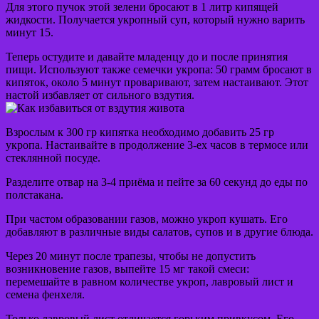
Для этого пучок этой зелени бросают в 1 литр кипящей
жидкости. Получается укропный суп, который нужно варить
минут 15.
Теперь остудите и давайте младенцу до и после принятия
пищи. Используют также семечки укропа: 50 грамм бросают в
кипяток, около 5 минут проваривают, затем настаивают. Этот
настой избавляет от сильного вздутия.
Взрослым к 300 гр кипятка необходимо добавить 25 гр
укропа. Настаивайте в продолжение 3-ех часов в термосе или
стеклянной посуде.
Разделите отвар на 3-4 приёма и пейте за 60 секунд до еды по
полстакана.
При частом образовании газов, можно укроп кушать. Его
добавляют в различные виды салатов, супов и в другие блюда.
Через 20 минут после трапезы, чтобы не допустить
возникновение газов, выпейте 15 мг такой смеси:
перемешайте в равном количестве укроп, лавровый лист и
семена фенхеля.
Только лавровый лист отличается горьким привкусом. Его