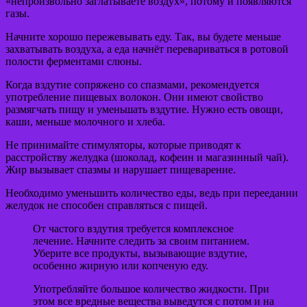
«непроизвольно заглатываете воздух», потому и появляются
газы.
Начните хорошо пережевывать еду. Так, вы будете меньше
захватывать воздуха, а еда начнёт перевариваться в ротовой
полости ферментами слюны.
Когда вздутие сопряжено со спазмами, рекомендуется
употребление пищевых волокон. Они имеют свойство
размягчать пищу и уменьшать вздутие. Нужно есть овощи,
каши, меньше молочного и хлеба.
Не принимайте стимуляторы, которые приводят к
расстройству желудка (шоколад, кофеин и магазинный чай).
Жир вызывает спазмы и нарушает пищеварение.
Необходимо уменьшить количество еды, ведь при переедании
желудок не способен справляться с пищей.
От частого вздутия требуется комплексное
лечение. Начните следить за своим питанием.
Уберите все продукты, вызывающие вздутие,
особенно жирную или копченую еду.
Употребляйте большое количество жидкости. При
этом все вредные вещества выведутся с потом и на