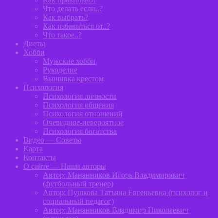
Что делать если..?
Как выбрать?
Как избавиться от..?
Что такое..?
Диеты
Хобби
Мужские хобби
Рукоделие
Вышивка крестом
Психология
Психология личности
Психология общения
Психология отношений
Очевидное-невероятное
Психология богатства
Видео — Советы
Карта
Контакты
О сайте — Наши авторы
Автор: Мананников Игорь Владимирович
(футбольный тренер)
Автор: Пушкова Татьяна Евгеньевна (психолог и
социальный педагог)
Автор: Мананников Владимир Николаевич