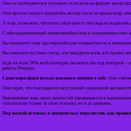
Они не разбираются в ситуации: если речь на форуме зашла про
Они яростно начнут оскорблять автора поста за пропаганду, обв
А ведь, возможно, читатели сайта просто обсуждали недавний 
С обескураживающей прямолинейностью и ограниченностью мо
Вы напишите тему про европейскую толерантность к меньшинств
Вы повесите на стене статус, что завидуете всем, кто провел ле
Будь их воля, 90% всей культуры оказалось бы под цензурой 
работы Ренуара.
Сами моралфаги весьма высокого мнения о себе
. Они счита
Они верят, что благодаря их неустанной социальной активности
Навязывание ими своих ценностей превращается в маниакально
опасаться не только за свою психику, но и за здоровье.
Под маской истовых и закоренелых моралистов, как правил