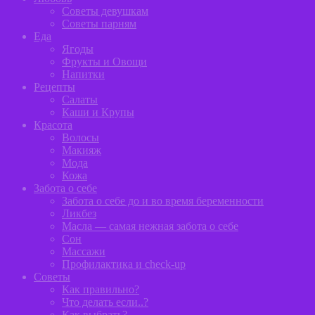
Советы девушкам
Советы парням
Еда
Ягоды
Фрукты и Овощи
Напитки
Рецепты
Салаты
Каши и Крупы
Красота
Волосы
Макияж
Мода
Кожа
Забота о себе
Забота о себе до и во время беременности
Ликбез
Масла — самая нежная забота о себе
Сон
Массажи
Профилактика и сheck-up
Советы
Как правильно?
Что делать если..?
Как выбрать?