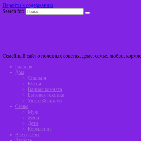
Перейти к содержанию
Search for:
Семейный портал Мир Добра
Семейный сайт о полезных советах, доме, семье, любви, кормл
Главная
Дом
Спальня
Кухня
Ванная комната
Бытовая техника
Уют и Фэн-шуй
Семья
Муж
Жена
Дети
Кормление
Все о детях
Любовь