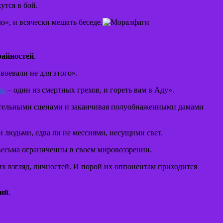
утся в бой.
о», и всячески мешать беседе.
райностей
.
оевали не для этого».
ть
– один из смертных грехов, и гореть вам в Аду».
постельными сценами и заканчивая полуобнаженными дамами
людьми, едва ли не мессиями, несущими свет.
 весьма ограниченны в своем мировоззрении.
их взгляд, личностей. И порой их оппонентам приходится
ний
.