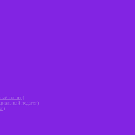
ный тренер)
оциальный педагог)
ог)