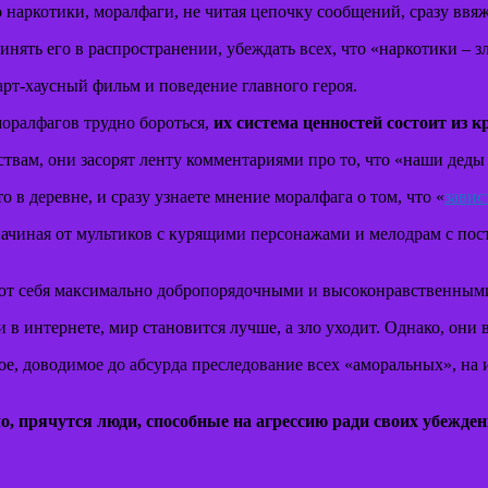
 наркотики, моралфаги, не читая цепочку сообщений, сразу ввяж
инять его в распространении, убеждать всех, что «наркотики – зл
арт-хаусный фильм и поведение главного героя.
ралфагов трудно бороться,
их система ценностей состоит из к
ам, они засорят ленту комментариями про то, что «наши деды в
то в деревне, и сразу узнаете мнение моралфага о том, что «
завис
– начиная от мультиков с курящими персонажами и мелодрам с 
ют себя максимально добропорядочными и высоконравственными 
 в интернете, мир становится лучше, а зло уходит. Однако, они
е, доводимое до абсурда преследование всех «аморальных», на 
о, прячутся люди, способные на агрессию ради своих убежде