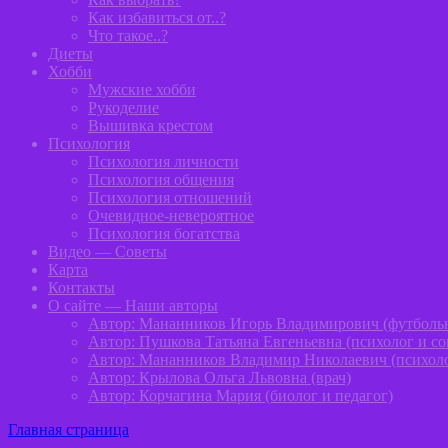
Как избавиться от..?
Что такое..?
Диеты
Хобби
Мужские хобби
Рукоделие
Вышивка крестом
Психология
Психология личности
Психология общения
Психология отношений
Очевидное-невероятное
Психология богатства
Видео — Советы
Карта
Контакты
О сайте — Наши авторы
Автор: Мананников Игорь Владимирович (футболь
Автор: Пушкова Татьяна Евгеньевна (психолог и с
Автор: Мананников Владимир Николаевич (психол
Автор: Крылова Ольга Львовна (врач)
Автор: Корчагина Мария (биолог и педагог)
Главная страница