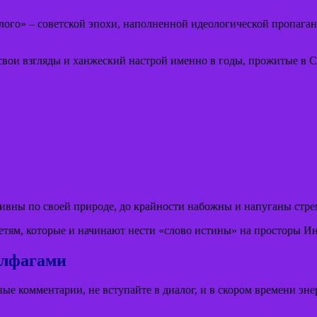
лого» – советской эпохи, наполненной идеологической пропаган
вои взгляды и ханжеский настрой именно в годы, прожитые в С
ативны по своей природе, до крайности набожны и напуганы ст
етям, которые и начинают нести «слово истины» на просторы Ин
алфагами
ые комментарии, не вступайте в диалог, и в скором времени эне