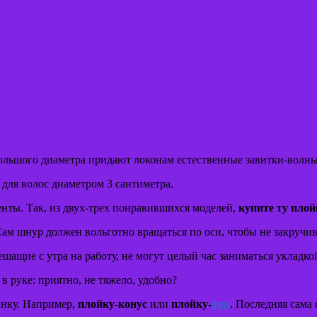
ольшого диаметра придают локонам естественные завитки-волны,
 для волос диаметром 3 сантиметра.
енты. Так, из двух-трех понравившихся моделей,
купите ту плой
 Сам шнур должен вольготно вращаться по оси, чтобы не закручив
ешащие с утра на работу, не могут целый час заниматься укладкой
 руке: приятно, не тяжело, удобно?
инку. Например,
плойку-конус
или
плойку-
фен
. Последняя сама