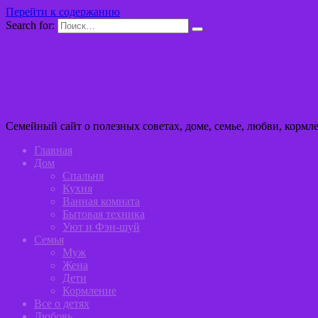
Перейти к содержанию
Search for:
Семейный портал Мир Добра
Семейный сайт о полезных советах, доме, семье, любви, кормл
Главная
Дом
Спальня
Кухня
Ванная комната
Бытовая техника
Уют и Фэн-шуй
Семья
Муж
Жена
Дети
Кормление
Все о детях
Любовь