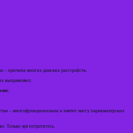
ова – причина многих дамских расстройств.
 их выпрямляют.
олос
.
третьи – многофункциональны и имеют массу парикмахерских
е. Только зря потратитесь.