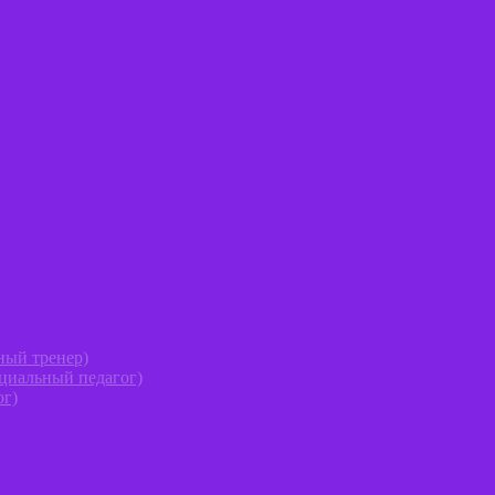
ный тренер)
оциальный педагог)
ог)