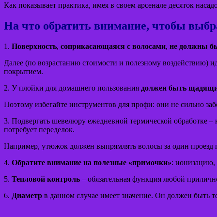
Как показывает практика, имея в своем арсенале десяток наса
На что обратить внимание, чтобы выбр
1.
Поверхность
,
соприкасающаяся с волосами
,
не должны б
Далее (по возрастанию стоимости и полезному воздействию) ид
покрытием.
2. У плойки для домашнего пользования
должен быть щадящ
Поэтому избегайте инструментов для профи: они не сильно заб
3. Подвергать шевелюру ежедневной термической обработке – не
потребует переделок.
Например, утюжок должен выпрямлять волосы за один проезд п
4.
Обратите внимание на полезные «примочки»
: ионизацию,
5.
Тепловой контроль
– обязательная функция любой прилично
6.
Диаметр
в данном случае имеет значение. Он должен быть т