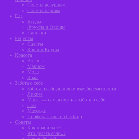
Советы девушкам
Советы парням
Еда
Ягоды
Фрукты и Овощи
Напитки
Рецепты
Салаты
Каши и Крупы
Красота
Волосы
Макияж
Мода
Кожа
Забота о себе
Забота о себе до и во время беременности
Ликбез
Масла — самая нежная забота о себе
Сон
Массажи
Профилактика и сheck-up
Советы
Как правильно?
Что делать если..?
Как выбрать?