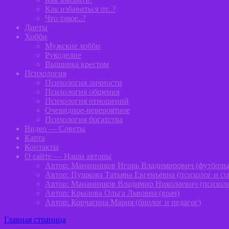
Как избавиться от..?
Что такое..?
Диеты
Хобби
Мужские хобби
Рукоделие
Вышивка крестом
Психология
Психология личности
Психология общения
Психология отношений
Очевидное-невероятное
Психология богатства
Видео — Советы
Карта
Контакты
О сайте — Наши авторы
Автор: Мананников Игорь Владимирович (футболь
Автор: Пушкова Татьяна Евгеньевна (психолог и с
Автор: Мананников Владимир Николаевич (психол
Автор: Крылова Ольга Львовна (врач)
Автор: Корчагина Мария (биолог и педагог)
Главная страница