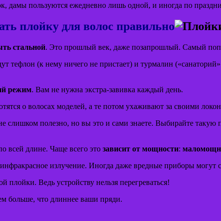
док, дамы пользуются ежедневно лишь одной, и иногда по празд
ать плойку для волос правильно
ыть стальной
. Это прошлый век, даже позапрошлый. Самый поп
ут тефлон (к нему ничего не пристает) и турмалин («санаторий
ий режим
. Вам не нужна экстра-завивка каждый день.
отятся о волосах моделей, а те потом ухаживают за своими локо
 слишком полезно, но вы это и сами знаете. Выбирайте такую пл
о всей длине. Чаще всего это
зависит от мощности
:
маломощные
 инфракрасное излучение. Иногда даже вредные приборы могут ст
й плойки. Ведь устройству нельзя перегреваться!
ем больше, что длиннее ваши пряди.