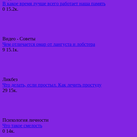
В какое время лучше всего работает наша память
0
15.2к.
Видео - Советы
Чем отличается омар от лангуста и лобстера
9
15.1к.
Ликбез
Что делать, если простыл. Как лечить простуду
29
15к.
Психология личности
Что такое смелость
0
14к.