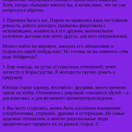
Хотя, теперь «бывшая» именно вы, и велик шанс, что он сам
попросится обратно.
2. Причина была в вас. Парню не нравилась ваша постоянная
ревность, работа допоздна, привычка флиртовать с
незнакомцами, ненависть к его друзьям, маниакальное
увлечение диетами или нечто другое, для него неприемлемое.
Можно пойти на мировую, закидать его обещаниями и
подписать какой-нибудь пакт. Но готовы ли вы изменить себя
ради бойфренда?
3. Ему некогда, он устал от серьезных отношений, хочет
легкости и безрассудства. В молодости скучно думать о
грядущем.
Юноши строят карьеру, веселятся с друзьями, много времени
тратят на хобби. Отношения с девушкой становятся обузой – и
для кошелька, и для желанного времяпрепровождения.
4. Вы часто ссорились, жизнь была наполнена взаимными
оскорблениями, упреками, драками и истериками. Не самые
здоровые отношения, и многие рациональные люди
предпочитают прервать их на ранней стадии. С