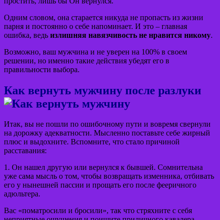
простить, лишь бы Он вернулся.
Одним словом, она старается никуда не пропасть из жизни
парня и постоянно о себе напоминает. И это – главная
ошибка, ведь
излишняя навязчивость не нравится никому
.
Возможно, ваш мужчина и не уверен на 100% в своем
решении, но именно такие действия убедят его в
правильности выбора.
Как вернуть мужчину после разлуки
Итак, вы не пошли по ошибочному пути и вовремя свернули
на дорожку адекватности. Мысленно поставьте себе жирный
плюс и выдохните. Вспомните, что стало причиной
расставания:
1. Он нашел другую или вернулся к бывшей. Сомнительна
уже сама мысль о том, чтобы возвращать изменника, отбивать
его у нынешней пассии и прощать его после фееричного
адюльтера.
Вас «поматросили и бросили», так что стряхните с себя
неприятные ощущения и поищите приличного кавалера.