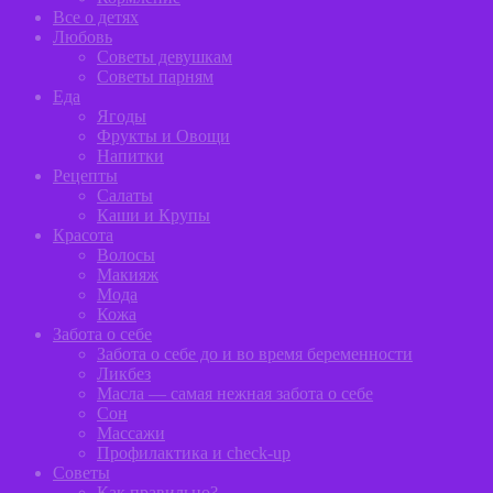
Все о детях
Любовь
Советы девушкам
Советы парням
Еда
Ягоды
Фрукты и Овощи
Напитки
Рецепты
Салаты
Каши и Крупы
Красота
Волосы
Макияж
Мода
Кожа
Забота о себе
Забота о себе до и во время беременности
Ликбез
Масла — самая нежная забота о себе
Сон
Массажи
Профилактика и сheck-up
Советы
Как правильно?