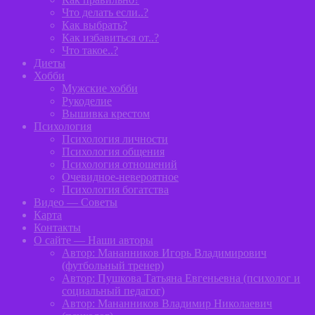
Что делать если..?
Как выбрать?
Как избавиться от..?
Что такое..?
Диеты
Хобби
Мужские хобби
Рукоделие
Вышивка крестом
Психология
Психология личности
Психология общения
Психология отношений
Очевидное-невероятное
Психология богатства
Видео — Советы
Карта
Контакты
О сайте — Наши авторы
Автор: Мананников Игорь Владимирович
(футбольный тренер)
Автор: Пушкова Татьяна Евгеньевна (психолог и
социальный педагог)
Автор: Мананников Владимир Николаевич