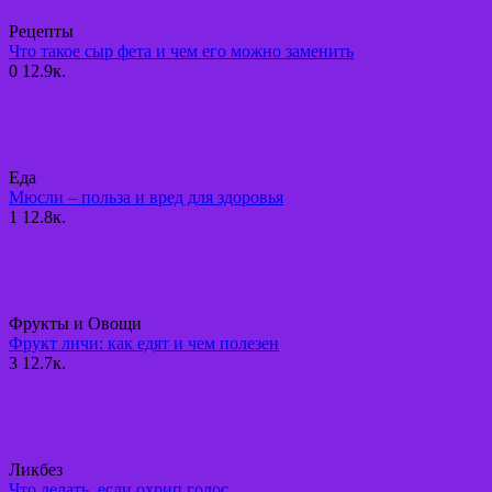
Рецепты
Что такое сыр фета и чем его можно заменить
0
12.9к.
Еда
Мюсли – польза и вред для здоровья
1
12.8к.
Фрукты и Овощи
Фрукт личи: как едят и чем полезен
3
12.7к.
Ликбез
Что делать, если охрип голос