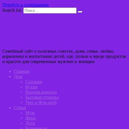
Перейти к содержанию
Search for:
Семейный портал Мир Добра
Семейный сайт о полезных советах, доме, семье, любви,
кормлении и воспитании детей, еде, пользе и вреде продуктов
и красоте для современных мужчин и женщин
Главная
Дом
Спальня
Кухня
Ванная комната
Бытовая техника
Уют и Фэн-шуй
Семья
Муж
Жена
Дети
Кормление