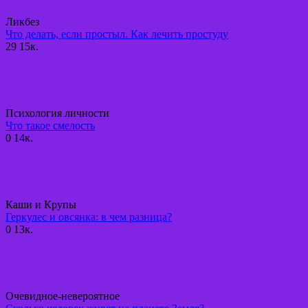
Ликбез
Что делать, если простыл. Как лечить простуду
29
15к.
Психология личности
Что такое смелость
0
14к.
Каши и Крупы
Геркулес и овсянка: в чем разница?
0
13к.
Очевидное-невероятное