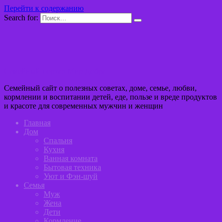
Перейти к содержанию
Search for:
Семейный портал Мир Добра
Семейный сайт о полезных советах, доме, семье, любви,
кормлении и воспитании детей, еде, пользе и вреде продуктов
и красоте для современных мужчин и женщин
Главная
Дом
Спальня
Кухня
Ванная комната
Бытовая техника
Уют и Фэн-шуй
Семья
Муж
Жена
Дети
Кормление