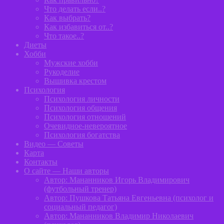
Что делать если..?
Как выбрать?
Как избавиться от..?
Что такое..?
Диеты
Хобби
Мужские хобби
Рукоделие
Вышивка крестом
Психология
Психология личности
Психология общения
Психология отношений
Очевидное-невероятное
Психология богатства
Видео — Советы
Карта
Контакты
О сайте — Наши авторы
Автор: Мананников Игорь Владимирович
(футбольный тренер)
Автор: Пушкова Татьяна Евгеньевна (психолог и
социальный педагог)
Автор: Мананников Владимир Николаевич