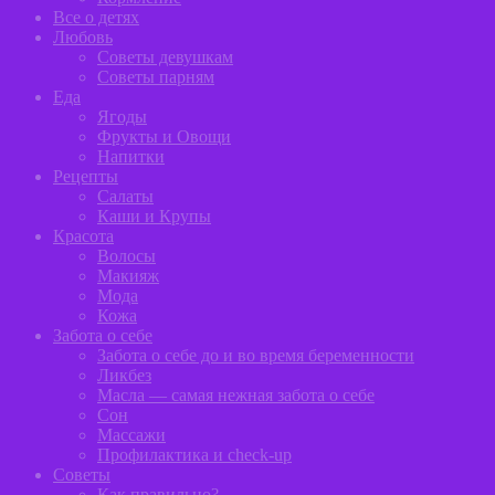
Все о детях
Любовь
Советы девушкам
Советы парням
Еда
Ягоды
Фрукты и Овощи
Напитки
Рецепты
Салаты
Каши и Крупы
Красота
Волосы
Макияж
Мода
Кожа
Забота о себе
Забота о себе до и во время беременности
Ликбез
Масла — самая нежная забота о себе
Сон
Массажи
Профилактика и сheck-up
Советы
Как правильно?