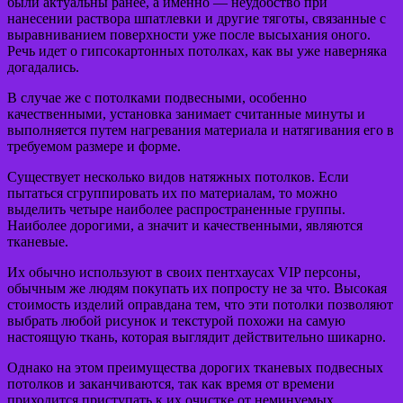
были актуальны ранее, а именно — неудобство при
нанесении раствора шпатлевки и другие тяготы, связанные с
выравниванием поверхности уже после высыхания оного.
Речь идет о гипсокартонных потолках, как вы уже наверняка
догадались.
В случае же с потолками подвесными, особенно
качественными, установка занимает считанные минуты и
выполняется путем нагревания материала и натягивания его в
требуемом размере и форме.
Существует несколько видов натяжных потолков. Если
пытаться сгруппировать их по материалам, то можно
выделить четыре наиболее распространенные группы.
Наиболее дорогими, а значит и качественными, являются
тканевые.
Их обычно используют в своих пентхаусах VIP персоны,
обычным же людям покупать их попросту не за что. Высокая
стоимость изделий оправдана тем, что эти потолки позволяют
выбрать любой рисунок и текстурой похожи на самую
настоящую ткань, которая выглядит действительно шикарно.
Однако на этом преимущества дорогих тканевых подвесных
потолков и заканчиваются, так как время от времени
приходится приступать к их очистке от неминуемых