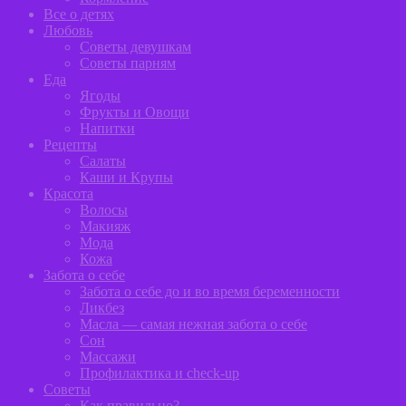
Все о детях
Любовь
Советы девушкам
Советы парням
Еда
Ягоды
Фрукты и Овощи
Напитки
Рецепты
Салаты
Каши и Крупы
Красота
Волосы
Макияж
Мода
Кожа
Забота о себе
Забота о себе до и во время беременности
Ликбез
Масла — самая нежная забота о себе
Сон
Массажи
Профилактика и сheck-up
Советы
Как правильно?