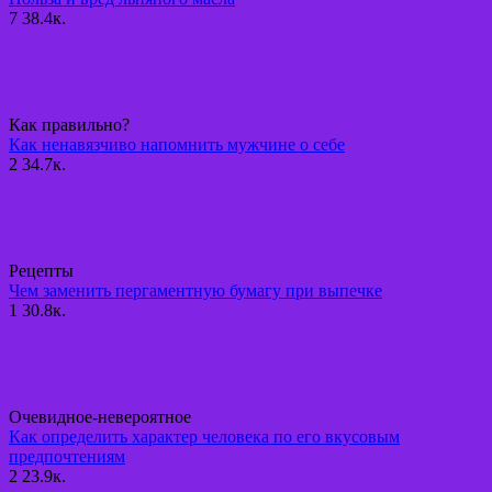
7
38.4к.
Как правильно?
Как ненавязчиво напомнить мужчине о себе
2
34.7к.
Рецепты
Чем заменить пергаментную бумагу при выпечке
1
30.8к.
Очевидное-невероятное
Как определить характер человека по его вкусовым
предпочтениям
2
23.9к.