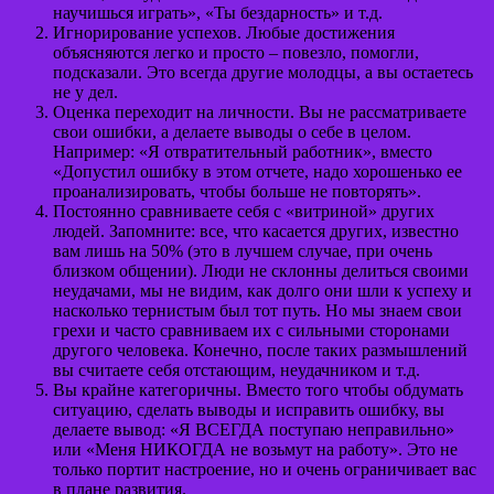
научишься играть», «Ты бездарность» и т.д.
Игнорирование успехов. Любые достижения
объясняются легко и просто – повезло, помогли,
подсказали. Это всегда другие молодцы, а вы остаетесь
не у дел.
Оценка переходит на личности. Вы не рассматриваете
свои ошибки, а делаете выводы о себе в целом.
Например: «Я отвратительный работник», вместо
«Допустил ошибку в этом отчете, надо хорошенько ее
проанализировать, чтобы больше не повторять».
Постоянно сравниваете себя с «витриной» других
людей. Запомните: все, что касается других, известно
вам лишь на 50% (это в лучшем случае, при очень
близком общении). Люди не склонны делиться своими
неудачами, мы не видим, как долго они шли к успеху и
насколько тернистым был тот путь. Но мы знаем свои
грехи и часто сравниваем их с сильными сторонами
другого человека. Конечно, после таких размышлений
вы считаете себя отстающим, неудачником и т.д.
Вы крайне категоричны. Вместо того чтобы обдумать
ситуацию, сделать выводы и исправить ошибку, вы
делаете вывод: «Я ВСЕГДА поступаю неправильно»
или «Меня НИКОГДА не возьмут на работу». Это не
только портит настроение, но и очень ограничивает вас
в плане развития.