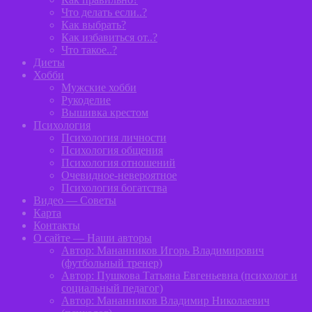
Что делать если..?
Как выбрать?
Как избавиться от..?
Что такое..?
Диеты
Хобби
Мужские хобби
Рукоделие
Вышивка крестом
Психология
Психология личности
Психология общения
Психология отношений
Очевидное-невероятное
Психология богатства
Видео — Советы
Карта
Контакты
О сайте — Наши авторы
Автор: Мананников Игорь Владимирович
(футбольный тренер)
Автор: Пушкова Татьяна Евгеньевна (психолог и
социальный педагог)
Автор: Мананников Владимир Николаевич