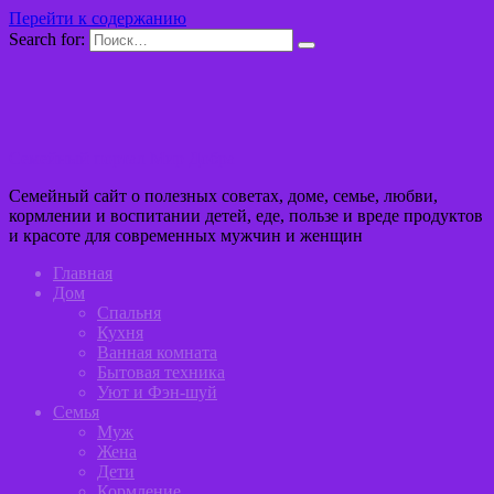
Перейти к содержанию
Search for:
Семейный портал Мир Добра
Семейный сайт о полезных советах, доме, семье, любви,
кормлении и воспитании детей, еде, пользе и вреде продуктов
и красоте для современных мужчин и женщин
Главная
Дом
Спальня
Кухня
Ванная комната
Бытовая техника
Уют и Фэн-шуй
Семья
Муж
Жена
Дети
Кормление