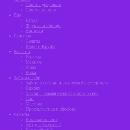
Советы девушкам
Советы парням
Еда
Ягоды
Фрукты и Овощи
Напитки
Рецепты
Салаты
Каши и Крупы
Красота
Волосы
Макияж
Мода
Кожа
Забота о себе
Забота о себе до и во время беременности
Ликбез
Масла — самая нежная забота о себе
Сон
Массажи
Профилактика и сheck-up
Советы
Как правильно?
Что делать если..?
Как выбрать?