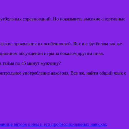
е футбольных соревнований. Но показывать высокие спортивные
еские проявления их особенностей. Вот и с футболом так же.
диционном обсуждении игры за бокалом другим пива.
ва тайма по 45 минут мужчину?
онтрольное употребление алкоголя. Все же, найти общий язык с
ранице автора о нем и его профессиональных навыках