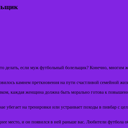
ельщик
 Что делать, если муж футбольный болельщик? Конечно, многим
новилось камнем преткновения на пути счастливой семейной жизн
иком, каждая женщина должна быть морально готова к повышен
чае убегает на тренировки или устраивает походы в пивбар с це
днее место, и он появился в ней раньше вас. Любители футбола 