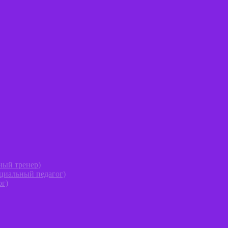
ный тренер)
оциальный педагог)
ог)