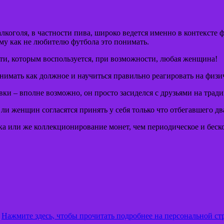
лкоголя, в частности пива, широко ведется именно в контекст
ому как не любителю футбола это понимать.
ти, которым воспользуется, при возможности, любая женщина!
имать как должное и научиться правильно реагировать на физич
овки – вполне возможно, он просто засиделся с друзьями на тра
ли женщин согласятся принять у себя только что отбегавшего д
лка или же коллекционирование монет, чем периодическое и беск
.
Нажмите здесь, чтобы прочитать подробнее на персональной ст