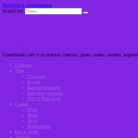
Перейти к содержанию
Search for:
Семейный портал Мир Добра
Семейный сайт о полезных советах, доме, семье, любви, кормл
Главная
Дом
Спальня
Кухня
Ванная комната
Бытовая техника
Уют и Фэн-шуй
Семья
Муж
Жена
Дети
Кормление
Все о детях
Любовь