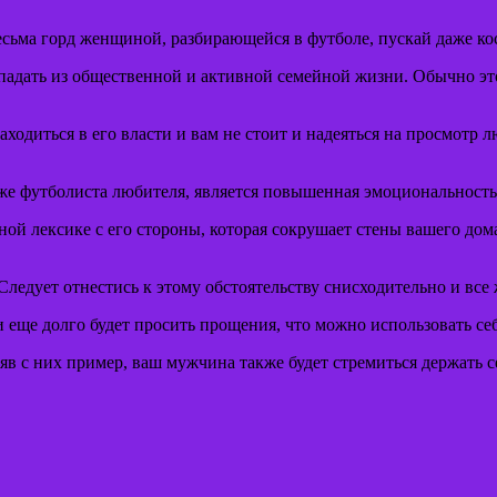
весьма горд женщиной, разбирающейся в футболе, пускай даже ко
ропадать из общественной и активной семейной жизни. Обычно э
аходиться в его власти и вам не стоит и надеяться на просмотр 
же футболиста любителя, является повышенная эмоциональность
й лексике с его стороны, которая сокрушает стены вашего дома.
ледует отнестись к этому обстоятельству снисходительно и все 
 и еще долго будет просить прощения, что можно использовать се
яв с них пример, ваш мужчина также будет стремиться держать с