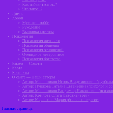
Как избавиться от..?
Что такое..?
Диеты
Хобби
Мужские хобби
Рукоделие
Вышивка крестом
Психология
Психология личности
Психология общения
Психология отношений
Очевидное-невероятное
Психология богатства
Видео — Советы
Карта
Контакты
О сайте — Наши авторы
Автор: Мананников Игорь Владимирович (футболь
Автор: Пушкова Татьяна Евгеньевна (психолог и с
Автор: Мананников Владимир Николаевич (психол
Автор: Крылова Ольга Львовна (врач)
Автор: Корчагина Мария (биолог и педагог)
Главная страница